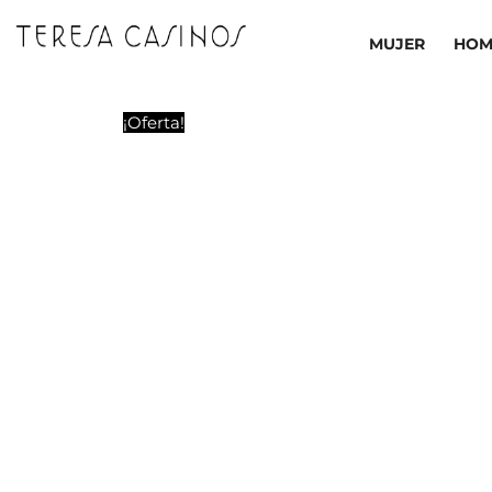
Ir
al
MUJER
HOM
contenido
¡Oferta!