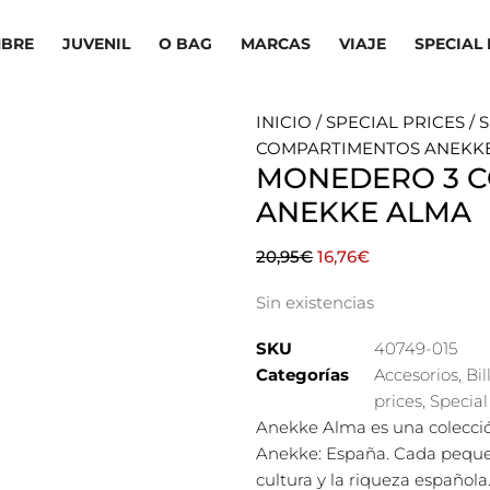
BRE
JUVENIL
O BAG
MARCAS
VIAJE
SPECIAL 
INICIO
/
SPECIAL PRICES
/
S
COMPARTIMENTOS ANEKK
MONEDERO 3 
ANEKKE ALMA
El
El
20,95
€
16,76
€
precio
precio
Sin existencias
original
actual
era:
es:
SKU
40749-015
20,95€.
16,76€.
Categorías
Accesorios
,
Bil
prices
,
Special
Anekke Alma es una colección
Anekke: España. Cada pequeño
cultura y la riqueza española