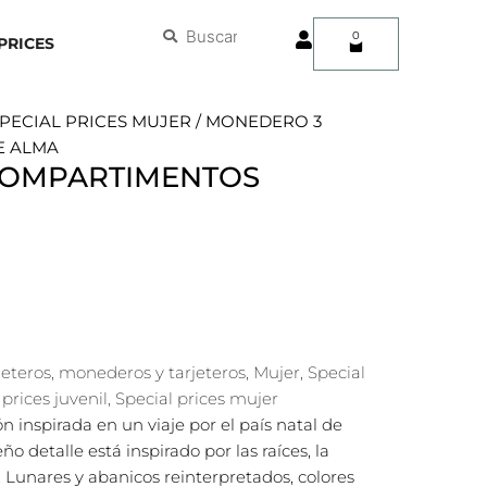
User
Buscar
Buscar
0
Carrito
PRICES
PECIAL PRICES MUJER
/ MONEDERO 3
E ALMA
COMPARTIMENTOS
leteros, monederos y tarjeteros
,
Mujer
,
Special
 prices juvenil
,
Special prices mujer
 inspirada en un viaje por el país natal de
 detalle está inspirado por las raíces, la
. Lunares y abanicos reinterpretados, colores