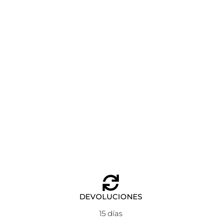
BILLETERO DURO PEQUEÑO EIKON ANEKKE
Añadir al carrito
22,95
€
16,06
€
DEVOLUCIONES
15 días