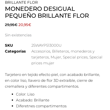
BRILLANTE FLOR
MONEDERO DESIGUAL
PEQUEÑO BRILLANTE FLOR
El
El
29,95
€
20,95
€
precio
precio
Sin existencias
original
actual
era:
es:
SKU
25WAYP513000U
29,95€.
20,95€.
Categorías
Accesorios
,
Billeteros, monederos y
tarjeteros
,
Mujer
,
Special prices
,
Special
prices mujer
Tarjetero en tejido efecto piel, con acabado brillante,
en color liso, llavero de flor 3D extraíble, cierre de
cremallera y diferentes compartimentos.
Color: Liso
Acabado: Brillante
Diferetnes compartimentos