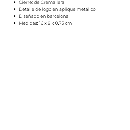
Cierre: de Cremallera
Detalle de logo en aplique metálico
Diseñado en barcelona
Medidas: 16 x 9 x 0,75 cm
El
El
Este
¡Oferta!
precio
precio
producto
original
actual
tiene
era:
es:
69,95€.
55,95€.
múltiples
variantes.