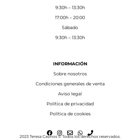
9:30h – 13:30h
17:00h – 20:00
Sábado
9:30h – 13:30h
INFORMACIÓN
Sobre nosotros
Condiciones generales de venta
Aviso legal
Política de privacidad
Política de cookies
F
I
E
W
P
2023 Teresa Casinos © Todos los derechos reservados.
a
n
n
h
h