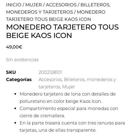
INICIO
/
MUJER
/
ACCESORIOS
/
BILLETEROS,
MONEDEROS Y TARJETEROS
/ MONEDERO
TARJETERO TOUS BEIGE KAOS ICON
MONEDERO TARJETERO TOUS
BEIGE KAOS ICON
49,00
€
Sin existencias
SKU
2002128101
Categorías
Accesorios
,
Billeteros, monederos y
tarjeteros
,
Mujer
Monedero tarjetero de lona con detalles de
poliuretano en color beige Kaos Icon.
Compartimento especial para monedas con
cierre de cremallera.
En la parte trasera cuenta con tres ranuras para
tarjetas, una de ellas transparente.