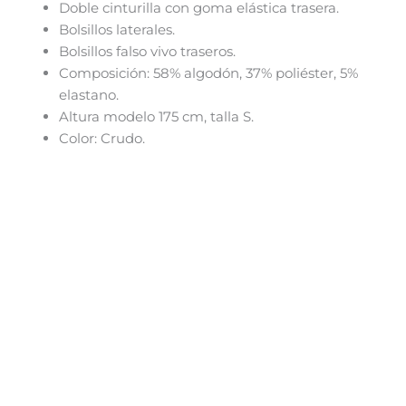
Doble cinturilla con goma elástica trasera.
Bolsillos laterales.
Bolsillos falso vivo traseros.
Composición: 58% algodón, 37% poliéster, 5%
elastano.
Altura modelo 175 cm, talla S.
Color: Crudo.
El
El
Este
¡Oferta!
precio
precio
producto
original
actual
tiene
era:
es:
89,95€.
62,95€.
múltiples
variantes.
Las
opciones