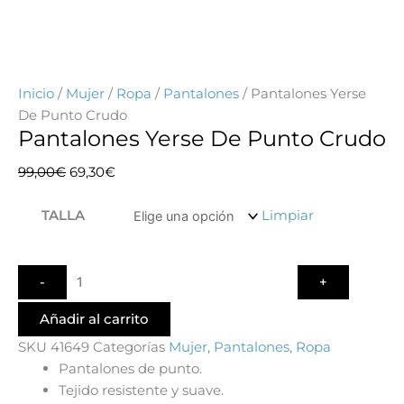
Inicio
/
Mujer
/
Ropa
/
Pantalones
/ Pantalones Yerse
De Punto Crudo
Pantalones Yerse De Punto Crudo
El
El
99,00
€
69,30
€
precio
precio
Quantity
original
actual
TALLA
Limpiar
era:
es:
99,00€.
69,30€.
Añadir al carrito
SKU
41649
Categorías
Mujer
,
Pantalones
,
Ropa
Pantalones de punto.
Tejido resistente y suave.