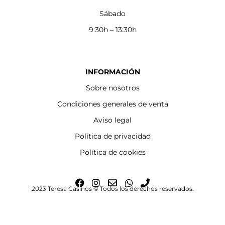
Sábado
9:30h – 13:30h
INFORMACIÓN
Sobre nosotros
Condiciones generales de venta
Aviso legal
Política de privacidad
Política de cookies
F
I
E
W
P
2023 Teresa Casinos © Todos los derechos reservados.
a
n
n
h
h
c
s
v
a
o
e
t
e
t
n
b
a
l
s
e