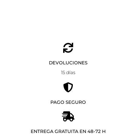
Seleccionar opciones
89,90
€
53,90
€
DEVOLUCIONES
15 días
PAGO SEGURO
ENTREGA GRATUITA EN 48-72 H