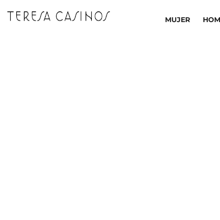
Ir
al
MUJER
HOM
contenido