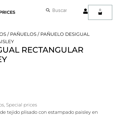
User
Buscar
Buscar
0
Carrito
PRICES
OS
/
PAÑUELOS
/ PAÑUELO DESIGUAL
ISLEY
GUAL RECTANGULAR
EY
os
,
Special prices
de tejido plisado con estampado paisley en