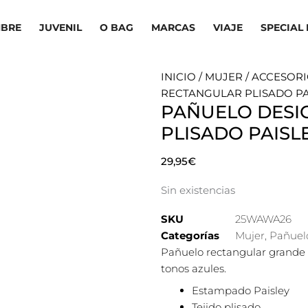
BRE
JUVENIL
O BAG
MARCAS
VIAJE
SPECIAL 
INICIO
/
MUJER
/
ACCESORI
RECTANGULAR PLISADO PA
PAÑUELO DESI
PLISADO PAISL
29,95
€
Sin existencias
SKU
25WAWA26
Categorías
Mujer
,
Pañuel
Pañuelo rectangular grande 
tonos azules.
Estampado Paisley
Tejido plisado