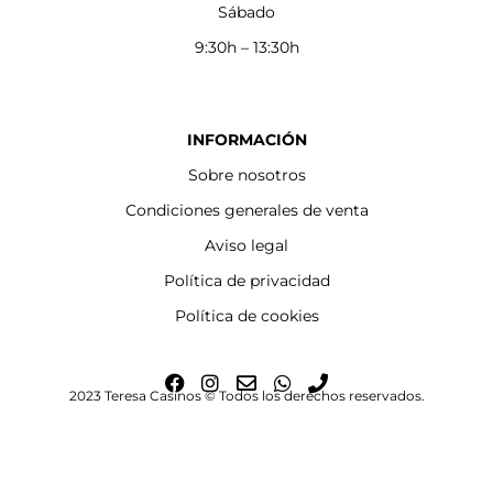
Sábado
9:30h – 13:30h
INFORMACIÓN
Sobre nosotros
Condiciones generales de venta
Aviso legal
Política de privacidad
Política de cookies
F
I
E
W
P
2023 Teresa Casinos © Todos los derechos reservados.
a
n
n
h
h
c
s
v
a
o
e
t
e
t
n
b
a
l
s
e
o
g
o
a