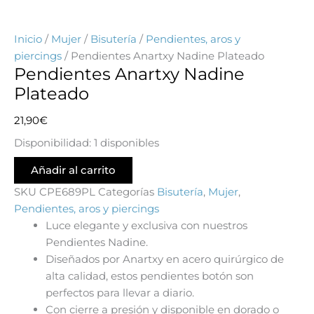
Inicio
/
Mujer
/
Bisutería
/
Pendientes, aros y
piercings
/ Pendientes Anartxy Nadine Plateado
Pendientes Anartxy Nadine
Plateado
21,90
€
Disponibilidad:
1 disponibles
Añadir al carrito
SKU
CPE689PL
Categorías
Bisutería
,
Mujer
,
Pendientes, aros y piercings
Luce elegante y exclusiva con nuestros
Pendientes Nadine.
Diseñados por Anartxy en acero quirúrgico de
alta calidad, estos pendientes botón son
perfectos para llevar a diario.
Con cierre a presión y disponible en dorado o