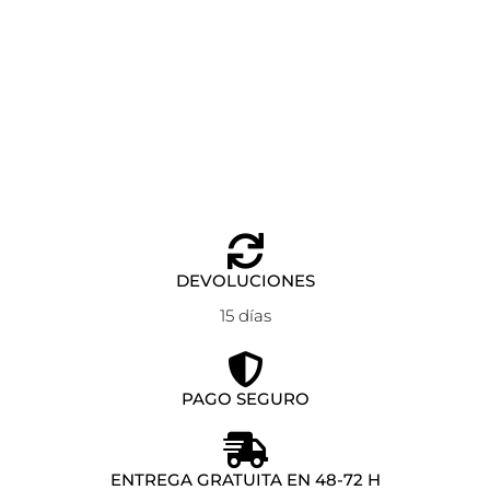
Piercing Whale Anartxy dorado
Añadir al carrito
7,90
€
DEVOLUCIONES
15 días
PAGO SEGURO
ENTREGA GRATUITA EN 48-72 H