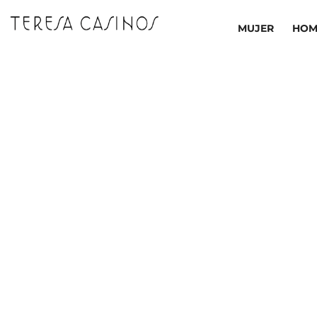
Ir
al
MUJER
HOM
contenido