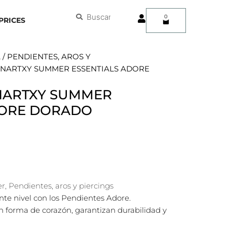
User
Buscar
Buscar
0
Carrito
PRICES
A
/
PENDIENTES, AROS Y
ANARTXY SUMMER ESSENTIALS ADORE
NARTXY SUMMER
DORE DORADO
er
,
Pendientes, aros y piercings
iente nivel con los Pendientes Adore.
 forma de corazón, garantizan durabilidad y