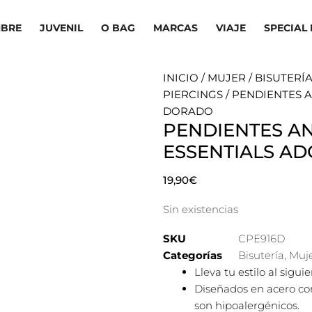
BRE
JUVENIL
O BAG
MARCAS
VIAJE
SPECIAL 
INICIO
/
MUJER
/
BISUTERÍ
PIERCINGS
/ PENDIENTES 
DORADO
PENDIENTES A
ESSENTIALS A
19,90
€
Sin existencias
SKU
CPE916D
Categorías
Bisutería
,
Muj
Lleva tu estilo al sigu
Diseñados en acero con
son hipoalergénicos.