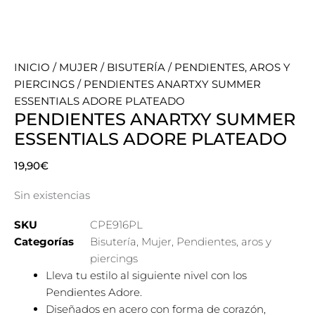
INICIO
/
MUJER
/
BISUTERÍA
/
PENDIENTES, AROS Y
PIERCINGS
/ PENDIENTES ANARTXY SUMMER
ESSENTIALS ADORE PLATEADO
PENDIENTES ANARTXY SUMMER
ESSENTIALS ADORE PLATEADO
19,90
€
Sin existencias
SKU
CPE916PL
Categorías
Bisutería
,
Mujer
,
Pendientes, aros y
piercings
Lleva tu estilo al siguiente nivel con los
Pendientes Adore.
Diseñados en acero con forma de corazón,