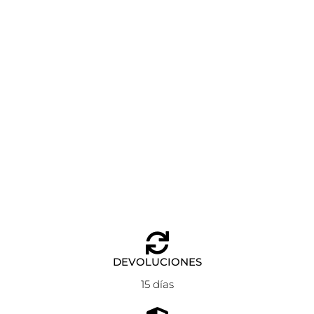
PIERCING WHALE ANARTXY DORADO
Añadir al carrito
7,90
€
DEVOLUCIONES
15 días