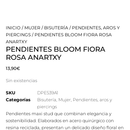
INICIO
/
MUJER
/
BISUTERÍA
/
PENDIENTES, AROS Y
PIERCINGS
/ PENDIENTES BLOOM FIORA ROSA
ANARTXY
PENDIENTES BLOOM FIORA
ROSA ANARTXY
13,90
€
Sin existencias
SKU
DPE539A1
Categorías
Bisutería
,
Mujer
,
Pendientes, aros y
piercings
Pendientes maxi stud que combinan elegancia y
sostenibilidad. Elaborados en acero quirúrgico con
resina reciclada, presentan un delicado diseño floral en