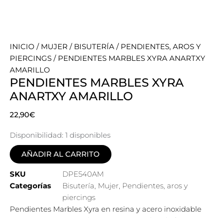
INICIO
/
MUJER
/
BISUTERÍA
/
PENDIENTES, AROS Y
PIERCINGS
/ PENDIENTES MARBLES XYRA ANARTXY
AMARILLO
PENDIENTES MARBLES XYRA
ANARTXY AMARILLO
22,90
€
Disponibilidad:
1 disponibles
AÑADIR AL CARRITO
SKU
DPE540AM
Categorías
Bisutería
,
Mujer
,
Pendientes, aros y
piercings
Pendientes Marbles Xyra en resina y acero inoxidable