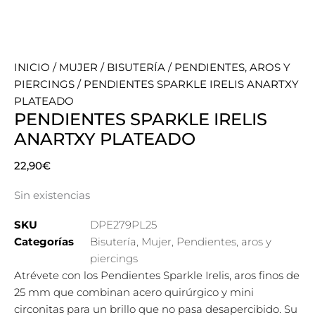
INICIO
/
MUJER
/
BISUTERÍA
/
PENDIENTES, AROS Y
PIERCINGS
/ PENDIENTES SPARKLE IRELIS ANARTXY
PLATEADO
PENDIENTES SPARKLE IRELIS
ANARTXY PLATEADO
22,90
€
Sin existencias
SKU
DPE279PL25
Categorías
Bisutería
,
Mujer
,
Pendientes, aros y
piercings
Atrévete con los Pendientes Sparkle Irelis, aros finos de
25 mm que combinan acero quirúrgico y mini
circonitas para un brillo que no pasa desapercibido. Su