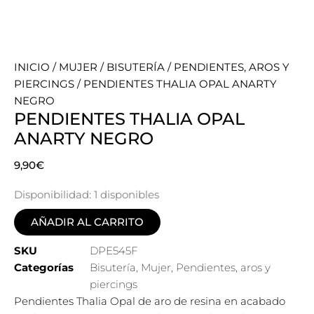
INICIO
/
MUJER
/
BISUTERÍA
/
PENDIENTES, AROS Y
PIERCINGS
/ PENDIENTES THALIA OPAL ANARTY
NEGRO
PENDIENTES THALIA OPAL
ANARTY NEGRO
9,90
€
Disponibilidad:
1 disponibles
AÑADIR AL CARRITO
SKU
DPE545F
Categorías
Bisutería
,
Mujer
,
Pendientes, aros y
piercings
Pendientes Thalia Opal de aro de resina en acabado