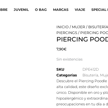
BRE
JUVENIL
O BAG
MARCAS
VIAJE
SPECIAL 
INICIO
/
MUJER
/
BISUTERÍ
PIERCINGS
/ PIERCING P
PIERCING POO
7,90
€
Sin existencias
SKU
DPE412D
Categorías
Bisutería
,
Muj
Descubre el Piercing Poodle 
alta calidad, este diseño exc
único. Disponible en oro y pl
hipoalergénico y extraordin
preocupaciones en tu día a d