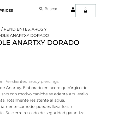
User
Buscar
Buscar
0
Carrito
PRICES
A
/
PENDIENTES, AROS Y
OODLE ANARTXY DORADO
DLE ANARTXY DORADO
er
,
Pendientes, aros y piercings
de Anartxy: Elaborado en acero quirúrgico de
lusivo con motivo caniche se adapta a tu estilo
ata. Totalmente resistente al agua,
ariamente cómodo, puedes llevarlo sin
ía. Su cierre roscado de seguridad garantiza