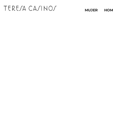
Ir
al
MUJER
HOM
contenido