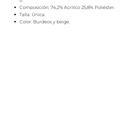
ti.
Composición: 74,2% Acrilico 25,8% Poliéster.
Talla: Única.
Color: Burdeos y beige.
El
El
Este
¡Oferta!
precio
precio
producto
original
actual
tiene
era:
es:
79,99€.
63,99€.
múltiples
variantes.
Las