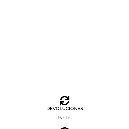
PULSERA SUMMER ESSENTIALS THREE ANARTXY
PLATEADO
Añadir al carrito
11,90
€
DEVOLUCIONES
15 días