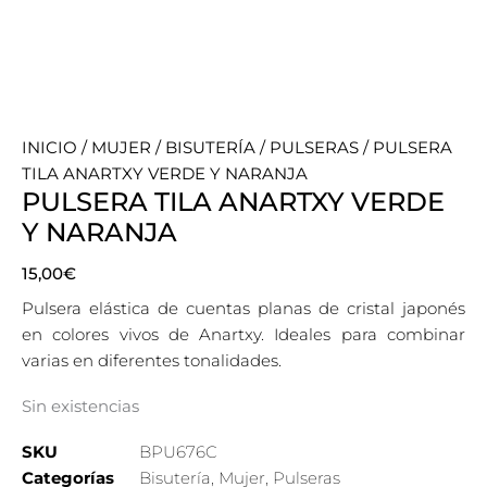
INICIO
/
MUJER
/
BISUTERÍA
/
PULSERAS
/ PULSERA
TILA ANARTXY VERDE Y NARANJA
PULSERA TILA ANARTXY VERDE
Y NARANJA
15,00
€
Pulsera elástica de cuentas planas de cristal japonés
en colores vivos de Anartxy. Ideales para combinar
varias en diferentes tonalidades.
Sin existencias
SKU
BPU676C
Categorías
Bisutería
,
Mujer
,
Pulseras