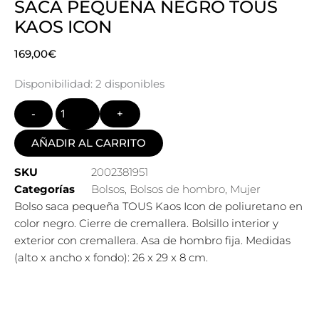
SACA PEQUEÑA NEGRO TOUS
KAOS ICON
169,00
€
Quantity
Disponibilidad:
2 disponibles
AÑADIR AL CARRITO
SKU
2002381951
Categorías
Bolsos
,
Bolsos de hombro
,
Mujer
Bolso saca pequeña TOUS Kaos Icon de poliuretano en
color negro. Cierre de cremallera. Bolsillo interior y
exterior con cremallera. Asa de hombro fija. Medidas
(alto x ancho x fondo): 26 x 29 x 8 cm.