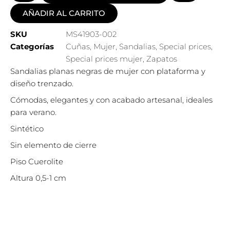
AÑADIR AL CARRITO
SKU
MS41903-002
Categorías
Cuñas
,
Mujer
,
Sandalias
,
Special prices
,
Special prices mujer
,
Zapatos
Sandalias planas negras de mujer con plataforma y
diseño trenzado.
Cómodas, elegantes y con acabado artesanal, ideales
para verano.
Sintético
Sin elemento de cierre
Piso Cuerolite
Altura 0,5-1 cm