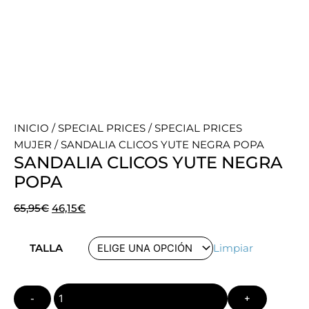
INICIO
/
SPECIAL PRICES
/
SPECIAL PRICES
MUJER
/ SANDALIA CLICOS YUTE NEGRA POPA
SANDALIA CLICOS YUTE NEGRA
POPA
El
El
65,95
€
46,15
€
precio
precio
Quantity
original
actual
TALLA
Limpiar
era:
es:
65,95€.
46,15€.