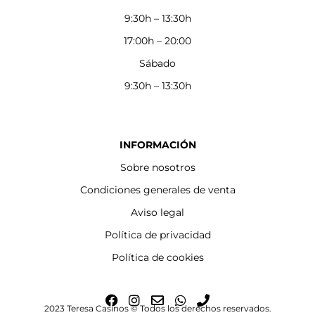
9:30h – 13:30h
17:00h – 20:00
Sábado
9:30h – 13:30h
INFORMACIÓN
Sobre nosotros
Condiciones generales de venta
Aviso legal
Política de privacidad
Política de cookies
F
I
E
W
P
2023 Teresa Casinos © Todos los derechos reservados.
a
n
n
h
h