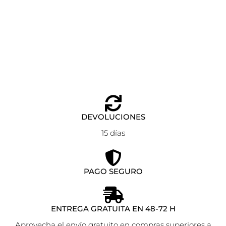
ZAPATILLAS PIEL SERRAJE TIVERTON BEIGE GIOSEPPO
Seleccionar opciones
79,95
€
64,00
€
DEVOLUCIONES
15 días
PAGO SEGURO
ENTREGA GRATUITA EN 48-72 H
Aprovecha el envío gratuito en compras superiores a