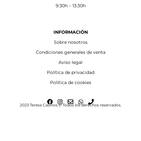
9:30h – 13:30h
INFORMACIÓN
Sobre nosotros
Condiciones generales de venta
Aviso legal
Política de privacidad
Política de cookies
F
I
E
W
P
2023 Teresa Casinos © Todos los derechos reservados.
a
n
n
h
h
c
s
v
a
o
e
t
e
t
n
b
a
l
s
e
o
g
o
a
o
r
p
p
k
a
e
p