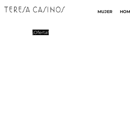
Ir
al
MUJER
HOM
contenido
¡Oferta!