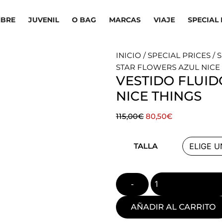
BRE
JUVENIL
O BAG
MARCAS
VIAJE
SPECIAL 
INICIO
/
SPECIAL PRICES
/
S
STAR FLOWERS AZUL NICE
VESTIDO FLUID
NICE THINGS
El
El
115,00
€
80,50
€
precio
precio
Quantity
original
actual
TALLA
era:
es:
115,00€.
80,50€.
AÑADIR AL CARRITO