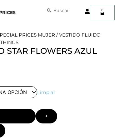
User
Buscar
Buscar
0
Carrito
PRICES
PECIAL PRICES MUJER
/ VESTIDO FLUIDO
 THINGS
O STAR FLOWERS AZUL
Limpiar