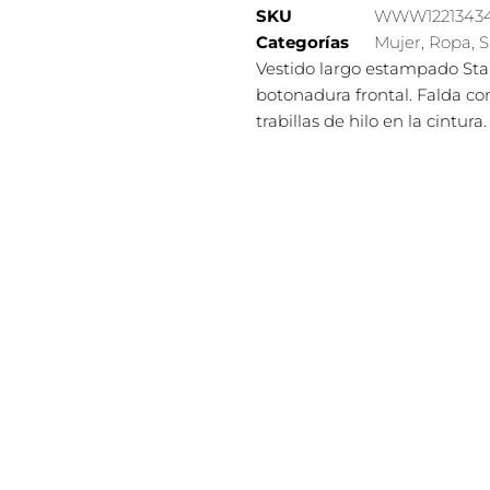
SKU
WWW1221343
Categorías
Mujer
,
Ropa
,
S
Vestido largo estampado Star
botonadura frontal. Falda co
trabillas de hilo en la cintura.