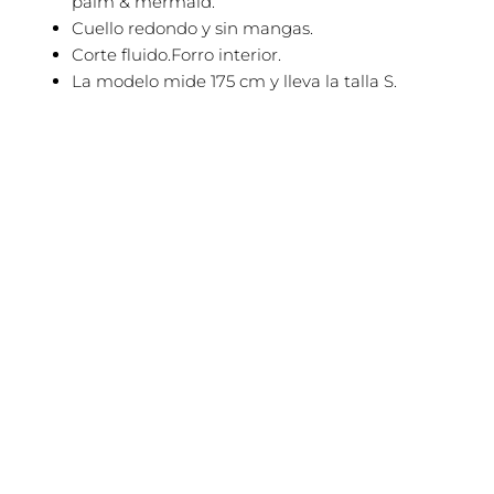
palm & mermaid.
Cuello redondo y sin mangas.
Corte fluido.Forro interior.
La modelo mide 175 cm y lleva la talla S.
El
El
Este
¡Oferta!
precio
precio
producto
original
actual
tiene
era:
es:
59,90€.
35,90€.
múltiples
variantes.
Las