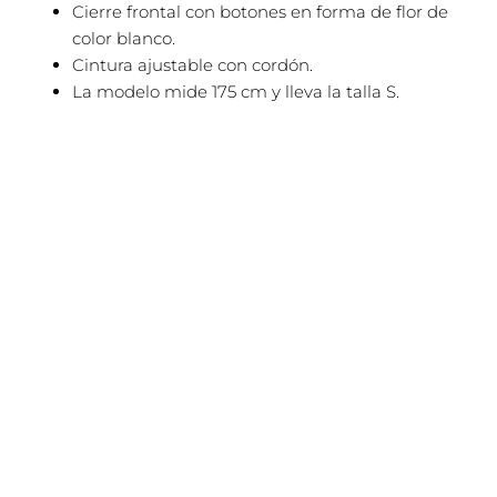
Cierre frontal con botones en forma de flor de
color blanco.
Cintura ajustable con cordón.
La modelo mide 175 cm y lleva la talla S.
El
El
Este
¡Oferta!
precio
precio
producto
original
actual
tiene
era:
es:
69,95€.
55,95€.
múltiples
variantes.
Las