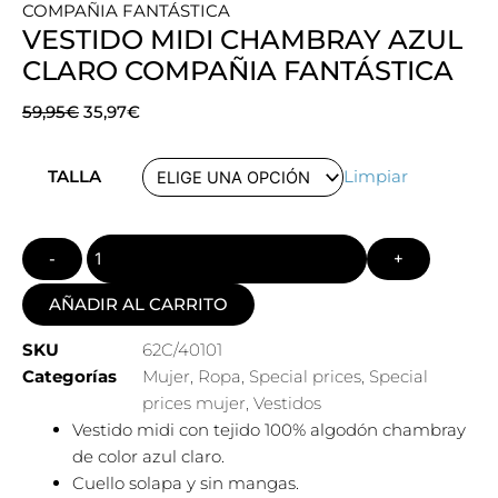
COMPAÑIA FANTÁSTICA
VESTIDO MIDI CHAMBRAY AZUL
CLARO COMPAÑIA FANTÁSTICA
El
El
59,95
€
35,97
€
precio
precio
Quantity
original
actual
TALLA
Limpiar
era:
es:
59,95€.
35,97€.
AÑADIR AL CARRITO
SKU
62C/40101
Categorías
Mujer
,
Ropa
,
Special prices
,
Special
prices mujer
,
Vestidos
Vestido midi con tejido 100% algodón chambray
de color azul claro.
Cuello solapa y sin mangas.