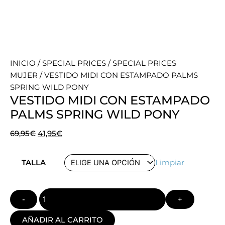
INICIO
/
SPECIAL PRICES
/
SPECIAL PRICES
MUJER
/ VESTIDO MIDI CON ESTAMPADO PALMS
SPRING WILD PONY
VESTIDO MIDI CON ESTAMPADO
PALMS SPRING WILD PONY
El
El
69,95
€
41,95
€
precio
precio
Quantity
original
actual
TALLA
Limpiar
era:
es:
69,95€.
41,95€.
AÑADIR AL CARRITO