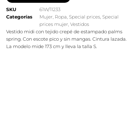
SKU
61W/11233
Categorías
Mujer
,
Ropa
,
Special prices
,
Special
prices mujer
,
Vestidos
Vestido midi con tejido crepé de estampado palms
spring. Con escote pico y sin mangas. Cintura lazada.
La modelo mide 173 cm y lleva la talla S.
El
El
Este
¡Oferta!
precio
precio
producto
original
actual
tiene
era:
es:
69,95€.
55,95€.
múltiples