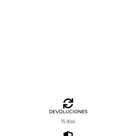
FUNDA PARA PORTÁTIL NEGRA EMPIRE SOFT NEW
TOUS
Añadir al carrito
89,00
€
DEVOLUCIONES
15 días