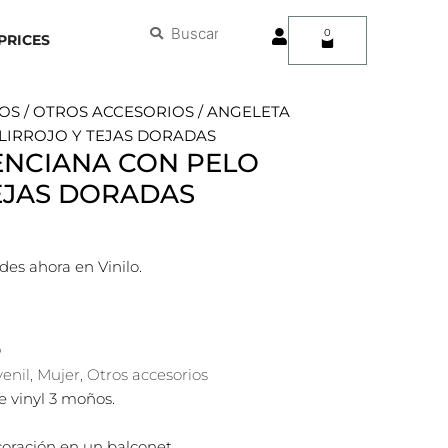
User
Buscar
Buscar
0
Carrito
PRICES
OS
/
OTROS ACCESORIOS
/ ANGELETA
LIRROJO Y TEJAS DORADAS
ENCIANA CON PELO
EJAS DORADAS
des ahora en Vinilo.
D
venil
,
Mujer
,
Otros accesorios
 vinyl 3 moños.
.
oración en un balconet.