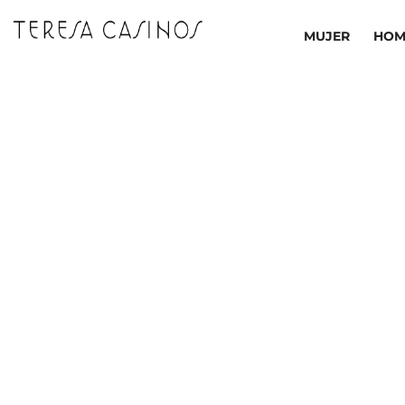
Ir
al
MUJER
HOM
contenido