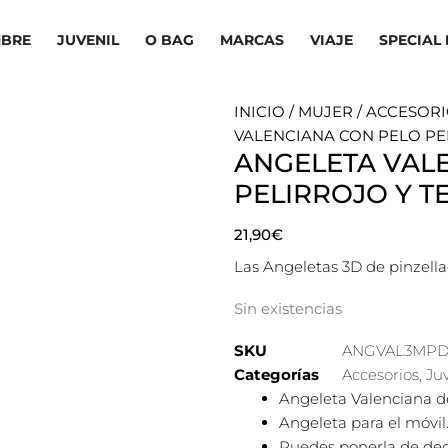
BRE
JUVENIL
O BAG
MARCAS
VIAJE
SPECIAL 
INICIO
/
MUJER
/
ACCESORI
VALENCIANA CON PELO PE
ANGELETA VAL
PELIRROJO Y T
21,90
€
Las Angeletas 3D de pinzella
Sin existencias
SKU
ANGVAL3MP
Categorías
Accesorios
,
Ju
Angeleta Valenciana de
Angeleta para el móvil
Puedes ponerla de dec