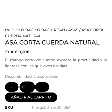
INICIO
/
O BAG
/
O BAG URBAN
/
ASAS
/ ASA CORTA
CUERDA NATURAL
ASA CORTA CUERDA NATURAL
El
El
19,00
€
8,00
€
precio
precio
El mango corto de cuerda expresa la practicidad y la
original
actual
ligereza con las que vives tus días.
era:
es:
19,00€.
8,00€.
Quantity
Disponibilidad:
2 disponibles
AÑADIR AL CARRITO
SKU
hlesgc00_ros00_054