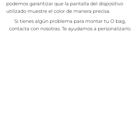
podemos garantizar que la pantalla del dispositivo
utilizado muestre el color de manera precisa.
Si tienes algún problema para montar tu O bag,
contacta con nosotras. Te ayudamos a personalizarlo.
El
El
¡Oferta!
precio
precio
original
actual
era:
es:
34,00€.
17,00€.