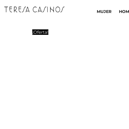
Ir
al
MUJER
HOM
contenido
¡Oferta!