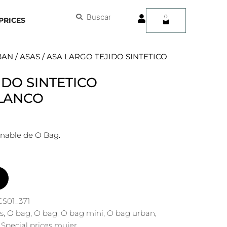
User
Buscar
Buscar
0
Carrito
PRICES
BAN
/
ASAS
/ ASA LARGO TEJIDO SINTETICO
IDO SINTETICO
LANCO
nable de O Bag.
S01_371
s
,
O bag
,
O bag
,
O bag mini
,
O bag urban
,
,
Special prices mujer