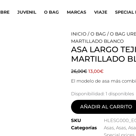
BRE
JUVENIL
O BAG
MARCAS
VIAJE
SPECIAL 
INICIO
/
O BAG
/
O BAG UR
MARTILLADO BLANCO
ASA LARGO TEJ
MARTILLADO B
El
El
26,00
€
13,00
€
precio
precio
El modelo de asa más combi
original
actual
era:
es:
Disponibilidad:
1 disponibles
26,00€.
13,00€.
AÑADIR AL CARRITO
SKU
HLESG000_EC
Categorías
Asas
,
Asas
,
Asa
Special prices