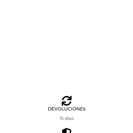
BOLSA DE VIAJE STATION + EASTPAK BLACK DENIM
Añadir al carrito
70,00
€
DEVOLUCIONES
15 días