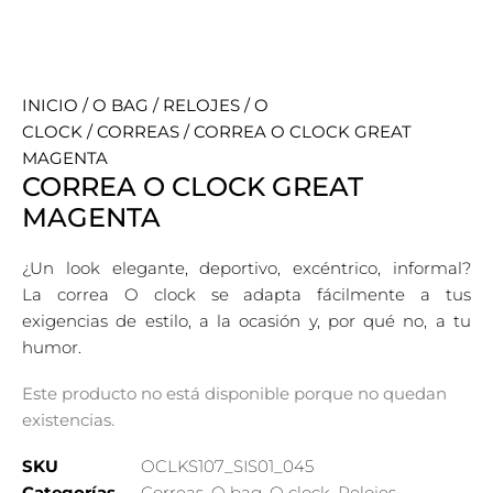
INICIO
/
O BAG
/
RELOJES
/
O
CLOCK
/
CORREAS
/ CORREA O CLOCK GREAT
MAGENTA
CORREA O CLOCK GREAT
MAGENTA
¿Un look elegante, deportivo, excéntrico, informal?
La correa O clock se adapta fácilmente a tus
exigencias de estilo, a la ocasión y, por qué no, a tu
humor.
Este producto no está disponible porque no quedan
existencias.
SKU
OCLKS107_SIS01_045
Categorías
Correas
,
O bag
,
O clock
,
Relojes