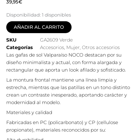
39,95
€
Disponibilidad:
1 disponibles
AÑADIR AL CARRITO
SKU
GA2609 Verde
Categorías
Accesorios
,
Mujer
,
Otros accesorios
Las gafas de sol Valparaíso NOCO destacan por su
diseño minimalista y actual, con forma alargada y
rectangular que aporta un look afilado y sofisticado.
La montura frontal mantiene una línea limpia y
estrecha, mientras que las patillas en un tono distinto
crean un contraste inesperado, aportando carácter y
modernidad al modelo.
Materiales y calidad
Fabricadas en PC (policarbonato) y CP (cellulose
propionate), materiales reconocidos por su:
Alta durabilidad