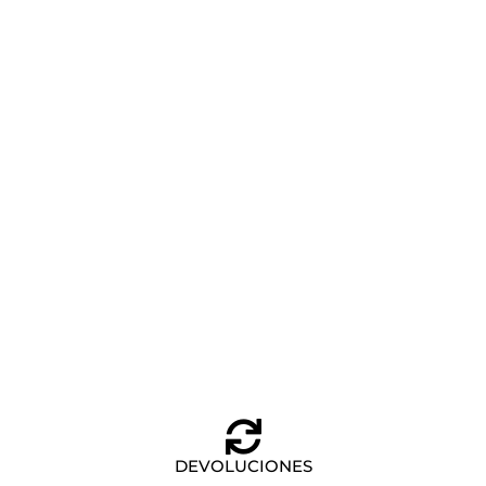
FUNDA PARA PORTÁTIL NEGRA EMPIRE SOFT NEW
TOUS
Añadir al carrito
89,00
€
DEVOLUCIONES