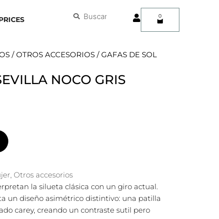
User
Buscar
Buscar
0
Carrito
PRICES
OS
/
OTROS ACCESORIOS
/ GAFAS DE SOL
SEVILLA NOCO GRIS
jer
,
Otros accesorios
erpretan la silueta clásica con un giro actual.
 un diseño asimétrico distintivo: una patilla
abado carey, creando un contraste sutil pero