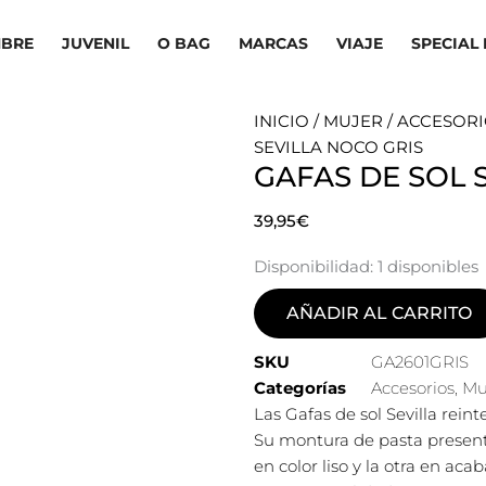
BRE
JUVENIL
O BAG
MARCAS
VIAJE
SPECIAL 
INICIO
/
MUJER
/
ACCESORI
SEVILLA NOCO GRIS
GAFAS DE SOL 
39,95
€
Disponibilidad:
1 disponibles
AÑADIR AL CARRITO
SKU
GA2601GRIS
Categorías
Accesorios
,
Mu
Las Gafas de sol Sevilla reint
Su montura de pasta presenta
en color liso y la otra en ac