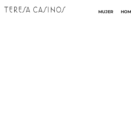
Ir
al
MUJER
HOM
contenido