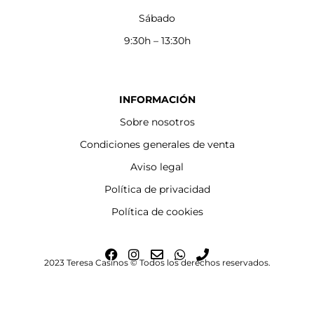
Sábado
9:30h – 13:30h
INFORMACIÓN
Sobre nosotros
Condiciones generales de venta
Aviso legal
Política de privacidad
Política de cookies
F
I
E
W
P
2023 Teresa Casinos © Todos los derechos reservados.
a
n
n
h
h
c
s
v
a
o
e
t
e
t
n
b
a
l
s
e