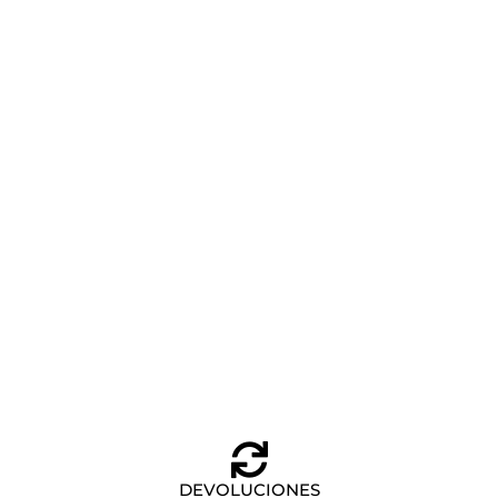
MOCHILA EASTPAK GRANDE MORIUS BLACK DENIM
Añadir al carrito
85,00
€
DEVOLUCIONES