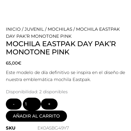
INICIO
/
JUVENIL
/
MOCHILAS
/ MOCHILA EASTPAK
DAY PAK’R MONOTONE PINK
MOCHILA EASTPAK DAY PAK’R
MONOTONE PINK
65,00
€
Este modelo de día definitivo se inspira en el diseño de
nuestra emblemática mochila Eastpak.
Quantity
Disponibilidad:
2 disponibles
AÑADIR AL CARRITO
SKU
EK0A5BG49Y7