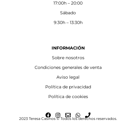
17:00h – 20:00
Sábado
9:30h – 13:30h
INFORMACIÓN
Sobre nosotros
Condiciones generales de venta
Aviso legal
Política de privacidad
Política de cookies
F
I
E
W
P
2023 Teresa Casinos © Todos los derechos reservados.
a
n
n
h
h
c
s
v
a
o
e
t
e
t
n