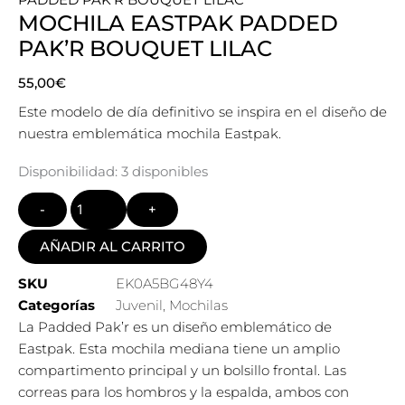
MOCHILA EASTPAK PADDED
PAK’R BOUQUET LILAC
55,00
€
Este modelo de día definitivo se inspira en el diseño de
nuestra emblemática mochila Eastpak.
Quantity
Disponibilidad:
3 disponibles
AÑADIR AL CARRITO
SKU
EK0A5BG48Y4
Categorías
Juvenil
,
Mochilas
La Padded Pak’r es un diseño emblemático de
Eastpak. Esta mochila mediana tiene un amplio
compartimento principal y un bolsillo frontal. Las
correas para los hombros y la espalda, ambos con