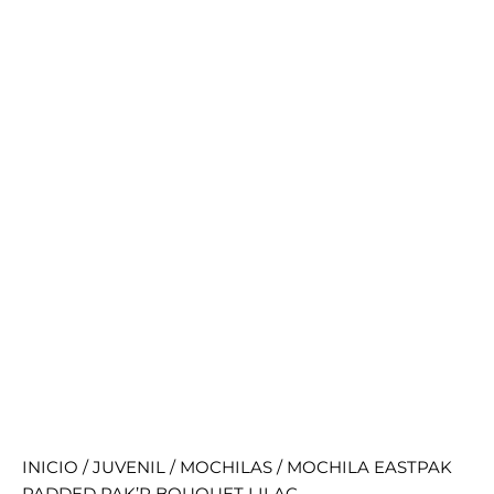
INICIO
/
JUVENIL
/
MOCHILAS
/ MOCHILA EASTPAK
PADDED PAK’R BOUQUET LILAC