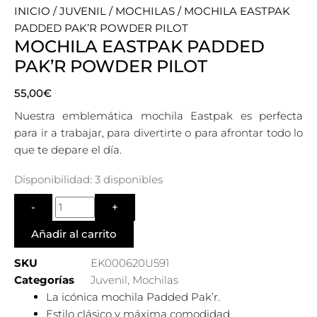
INICIO
/
JUVENIL
/
MOCHILAS
/ MOCHILA EASTPAK
PADDED PAK’R POWDER PILOT
MOCHILA EASTPAK PADDED
PAK’R POWDER PILOT
55,00
€
Nuestra emblemática mochila Eastpak es perfecta
para ir a trabajar, para divertirte o para afrontar todo lo
que te depare el día.
Quantity
Disponibilidad:
3 disponibles
Añadir al carrito
SKU
EK000620U591
Categorías
Juvenil
,
Mochilas
La icónica mochila Padded Pak’r.
Estilo clásico y máxima comodidad