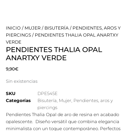
INICIO
/
MUJER
/
BISUTERÍA
/
PENDIENTES, AROS Y
PIERCINGS
/ PENDIENTES THALIA OPAL ANARTXY
VERDE
PENDIENTES THALIA OPAL
ANARTXY VERDE
9,90
€
Sin existencias
SKU
DPE545E
Categorías
Bisutería
,
Mujer
,
Pendientes, aros y
piercings
Pendientes Thalia Opal de aro de resina en acabado
opalescente. Diseño versátil que combina elegancia
minimalista con un toque contemporáneo. Perfectos