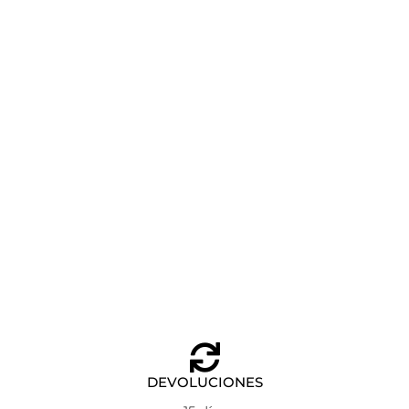
PENDIENTES ANARTXY WAVES CORE DORADO
Añadir al carrito
19,90
€
DEVOLUCIONES